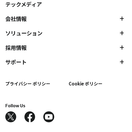
テックメディア
会社情報
会社情報 TOP
主要メンバー紹介
ソリューション
スタジオ紹介
サービス
動作分析
組立ナビゲーション
採用情報
視線計測
静的試験計測
採用情報 TOP
社員インタビュー
サポート
位置測位・導線計測
外観検査
新卒採用
中途採用
サポート TOP
チュートリアル
受託計測サービス
プライバシー ポリシー
Cookie ポリシー
ドキュメント
ダウンロード
変位計測
FAQ
用語
自動制御（ロボット）
Follow Us
サポートプログラム
3次元測定
組付けトレーサビリティ