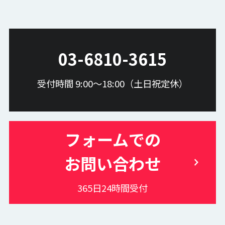
スケルトントラッキング
スケルトンデータ編集
データの補完とノイズ除去
SKYCOM操作方法
カスタム解析
独自の新機能
解析の効率化
OptiTrack
リサージュ
カウント機能
03-6810-3615
マクロとパッチ処理
相対変位返還
AI外観検査
人流モニタリング
映像位置測位
自動組付け点検
受付時間 9:00〜18:00（土日祝定休）
3次元測定
ワイヤレスプローブ
1人で測定
レポート出力
CAD比較機能
フォームでの
お問い合わせ
365日24時間受付