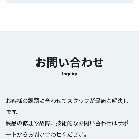
失敗の原因
稼働状況のデータ化
センサーレス検知
エリア進入検知
MANUS
StretchSense
手指動作
作業評価
モーキャプ
もっと見る
カスタムマーカーセット
トラッキング向上
はじめてのAI導入
失敗しないAI導入
目視検査の自動化
変位計測
位置測位
お問い合わせ
AIができること
AI検知率の向上
正しいベンダーの選び方
スキルの均一化
Inquiry
動きのデータ化
トレーニングの効率化
静的試験計測
工数削減
3次元で多発同時計測
コンクリート・鉄骨
お客様の課題に合わせてスタッフが最適な解決し
マーカーレスモーションキャプチャ
外観検査
ます。
サポート
新たな解析方法
動作分析
技術伝承
製品の修理や故障、技術的なお問い合わせは
サポ
組付け作業判定
ポカよけ
業務の見える化
リアルタイム判定
Motive操作方法
ート
からお問い合わせください。