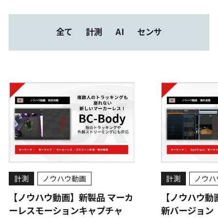
全て
計測
AI
センサ
計測
ノウハウ動画
計測
ノウハ
【ノウハウ動画】新製品 マーカ
【ノウハウ動画
ーレスモーションキャプチャ
新バージョン 「