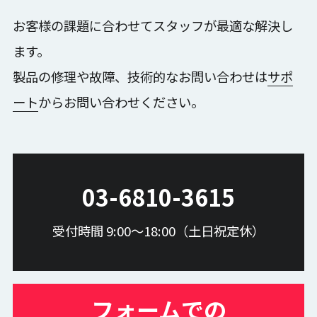
コンクリート・鉄骨
お客様の課題に合わせてスタッフが最適な解決し
マーカーレスモーションキャプチャ
外観検査
ます。
サポート
新たな解析方法
動作分析
技術伝承
製品の修理や故障、技術的なお問い合わせは
サポ
組付け作業判定
ポカよけ
業務の見える化
リアルタイム判定
Motive操作方法
ート
からお問い合わせください。
スケルトントラッキング
スケルトンデータ編集
データの補完とノイズ除去
SKYCOM操作方法
カスタム解析
独自の新機能
解析の効率化
OptiTrack
リサージュ
カウント機能
03-6810-3615
マクロとパッチ処理
相対変位返還
AI外観検査
人流モニタリング
映像位置測位
自動組付け点検
受付時間 9:00〜18:00（土日祝定休）
3次元測定
ワイヤレスプローブ
1人で測定
レポート出力
CAD比較機能
フォームでの