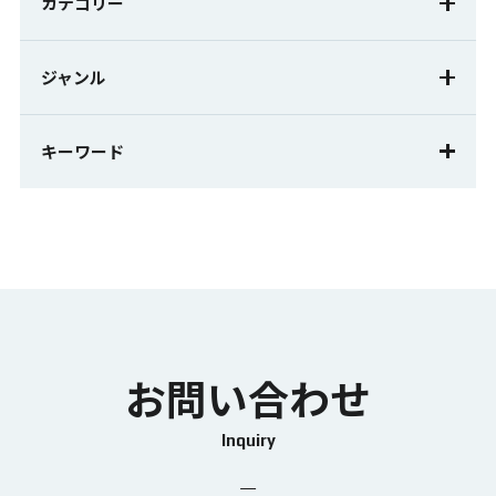
カテゴリー
計測
AI
センサ
ジャンル
ノウハウ
ノウハウ動画
コラム
キーワード
失敗の原因
稼働状況のデータ化
センサーレス検知
エリア進入検知
MANUS
StretchSense
手指動作
作業評価
モーキャプ
もっと見る
カスタムマーカーセット
トラッキング向上
はじめてのAI導入
失敗しないAI導入
目視検査の自動化
変位計測
位置測位
お問い合わせ
AIができること
AI検知率の向上
正しいベンダーの選び方
スキルの均一化
Inquiry
動きのデータ化
トレーニングの効率化
静的試験計測
工数削減
3次元で多発同時計測