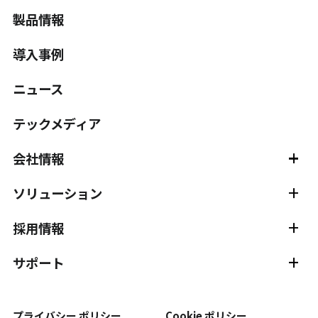
製品情報
導入事例
ニュース
テックメディア
会社情報
会社情報 TOP
主要メンバー紹介
ソリューション
スタジオ紹介
サービス
動作分析
組立ナビゲーション
採用情報
視線計測
静的試験計測
採用情報 TOP
社員インタビュー
サポート
位置測位・導線計測
外観検査
新卒採用
中途採用
サポート TOP
チュートリアル
受託計測サービス
プライバシー ポリシー
Cookie ポリシー
ドキュメント
ダウンロード