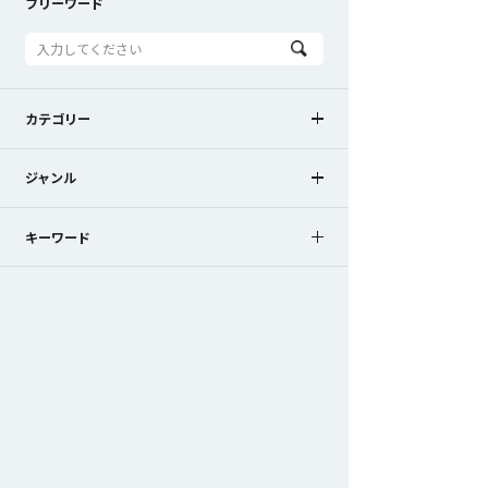
フリーワード
カテゴリー
計測
AI
センサ
ジャンル
ノウハウ
ノウハウ動画
コラム
キーワード
失敗の原因
稼働状況のデータ化
センサーレス検知
エリア進入検知
MANUS
StretchSense
手指動作
作業評価
もっと見る
モーキャプ
カスタムマーカーセット
トラッキング向上
はじめてのAI導入
失敗しないAI導入
目視検査の自動化
変位計測
位置測位
AIができること
AI検知率の向上
正しいベンダーの選び方
スキルの均一化
動きのデータ化