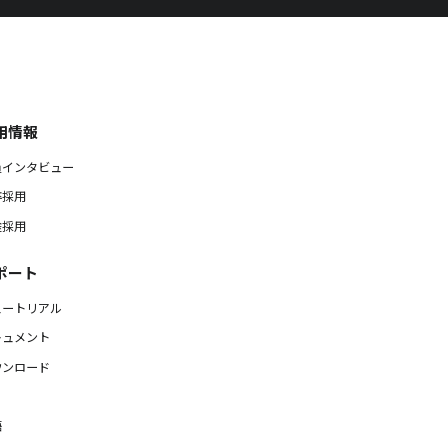
用情報
員インタビュー
卒採用
途採用
ポート
ュートリアル
キュメント
ウンロード
語