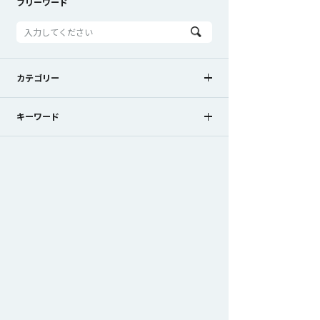
フリーワード
カテゴリー
お知らせ
新製品
新バージョン
キーワード
キャンペーン
メディア掲載
BC-Body
BC-Action
Captury
セミナー案内
展示会案内
出展レポート
マーカーレス
変位計測
3次元測定
動作分析
視線計測
組付けトレーサビリティ
もっと見る
静的試験計測
組立ナビゲーション
加工ナビゲーション
位置測位・導線計測
外観検査
作業可視化・検知
自動制御
受託計測
SKYCOM
SKYCOM for Body
SKYCOM EYE
SKYCOM TOUCH
SKYCOM TRACE
SKYCOM LOGGER
Human Tracker
OptiTrack
Shadow