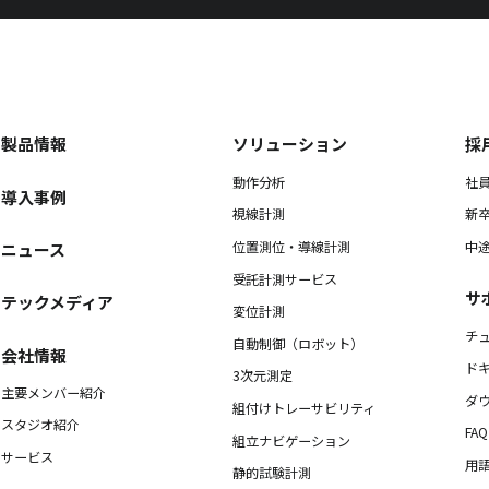
製品情報
ソリューション
採
動作分析
社
導入事例
視線計測
新
位置測位・導線計測
中
ニュース
受託計測サービス
サ
テックメディア
変位計測
チ
自動制御（ロボット）
会社情報
ド
3次元測定
主要メンバー紹介
ダ
組付けトレーサビリティ
スタジオ紹介
FAQ
組立ナビゲーション
サービス
用
静的試験計測