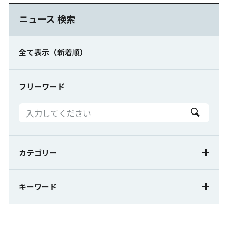
ニュース 検索
全て表示（新着順）
フリーワード
カテゴリー
お知らせ
新製品
新バージョン
キーワード
キャンペーン
メディア掲載
セミナー案内
BC-Body
BC-Action
Captury
マーカーレス
展示会案内
出展レポート
変位計測
3次元測定
動作分析
視線計測