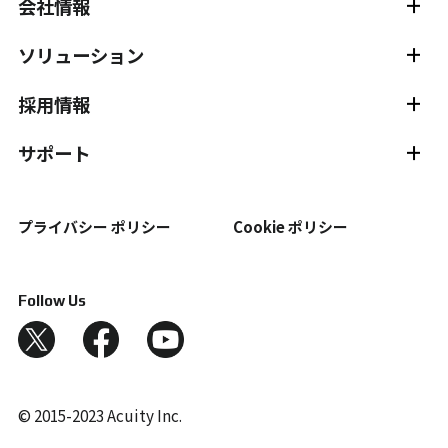
会社情報
会社情報 TOP
主要メンバー紹介
ソリューション
スタジオ紹介
サービス
動作分析
組立ナビゲーション
採用情報
視線計測
静的試験計測
採用情報 TOP
社員インタビュー
サポート
位置測位・導線計測
外観検査
新卒採用
中途採用
サポート TOP
チュートリアル
受託計測サービス
プライバシー ポリシー
Cookie ポリシー
ドキュメント
ダウンロード
変位計測
FAQ
用語
自動制御（ロボット）
Follow Us
サポートプログラム
3次元測定
組付けトレーサビリティ
© 2015-2023 Acuity Inc.