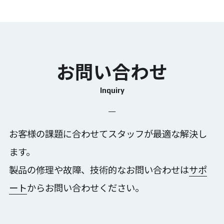
組付けトレーサビリティ
静的試験計測
もっと見る
組立ナビゲーション
加工ナビゲーション
位置測位・導線計測
外観検査
作業可視化・検知
自動制御
受託計測
SKYCOM
お問い合わせ
SKYCOM for Body
SKYCOM EYE
SKYCOM TOUCH
SKYCOM TRACE
SKYCOM LOGGER
Inquiry
Human Tracker
OptiTrack
Shadow
お客様の課題に合わせてスタッフが最適な解決し
ます。
製品の修理や故障、技術的なお問い合わせは
サポ
ート
からお問い合わせください。