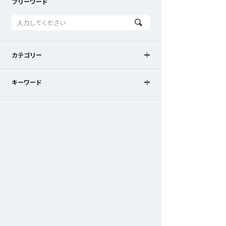
フリーワード
カテゴリー
お知らせ
新製品
新バージョン
キーワード
キャンペーン
メディア掲載
BC-Body
BC-Action
Captury
セミナー案内
展示会案内
出展レポート
マーカーレス
変位計測
3次元測定
動作分析
視線計測
組付けトレーサビリティ
もっと見る
静的試験計測
組立ナビゲーション
加工ナビゲーション
位置測位・導線計測
外観検査
作業可視化・検知
自動制御
受託計測
SKYCOM
SKYCOM for Body
SKYCOM EYE
SKYCOM TOUCH
SKYCOM TRACE
SKYCOM LOGGER
Human Tracker
OptiTrack
Shadow