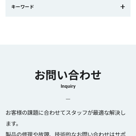
ノウハウ
ノウハウ動画
コラム
キーワード
失敗の原因
稼働状況のデータ化
センサーレス検知
エリア進入検知
MANUS
StretchSense
手指動作
作業評価
モーキャプ
もっと見る
カスタムマーカーセット
トラッキング向上
はじめてのAI導入
失敗しないAI導入
目視検査の自動化
変位計測
位置測位
お問い合わせ
AIができること
AI検知率の向上
正しいベンダーの選び方
スキルの均一化
Inquiry
動きのデータ化
トレーニングの効率化
静的試験計測
工数削減
3次元で多発同時計測
コンクリート・鉄骨
お客様の課題に合わせてスタッフが最適な解決し
マーカーレスモーションキャプチャ
外観検査
ます。
サポート
新たな解析方法
動作分析
技術伝承
製品の修理や故障、技術的なお問い合わせは
サポ
組付け作業判定
ポカよけ
業務の見える化