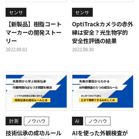
センサ
センサ
【新製品】樹脂コート
OptiTrackカメラの赤外
マーカーの開発ストー
線は安全？光生物学的
リー
安全性評価の結果
2022.09.02
2022.08.30
計測
ノウハウ
AI
ノウハウ
技術伝承の成功ルール
AIを使った外観検査が