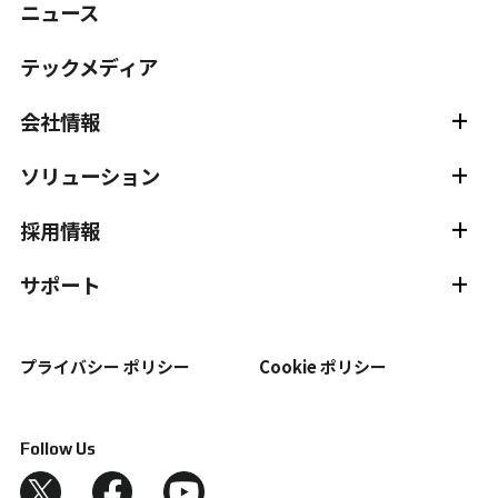
ニュース
テックメディア
会社情報
会社情報 TOP
主要メンバー紹介
ソリューション
スタジオ紹介
サービス
動作分析
組立ナビゲーション
採用情報
視線計測
静的試験計測
採用情報 TOP
社員インタビュー
サポート
位置測位・導線計測
外観検査
新卒採用
中途採用
サポート TOP
チュートリアル
受託計測サービス
プライバシー ポリシー
Cookie ポリシー
ドキュメント
ダウンロード
変位計測
FAQ
用語
自動制御（ロボット）
Follow Us
サポートプログラム
3次元測定