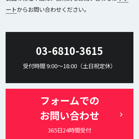
リアルタイム判定
Motive操作方法
ート
からお問い合わせください。
スケルトントラッキング
スケルトンデータ編集
データの補完とノイズ除去
SKYCOM操作方法
カスタム解析
独自の新機能
解析の効率化
OptiTrack
リサージュ
カウント機能
03-6810-3615
マクロとパッチ処理
相対変位返還
AI外観検査
人流モニタリング
映像位置測位
自動組付け点検
受付時間 9:00〜18:00（土日祝定休）
3次元測定
ワイヤレスプローブ
1人で測定
レポート出力
CAD比較機能
フォームでの
お問い合わせ
365日24時間受付